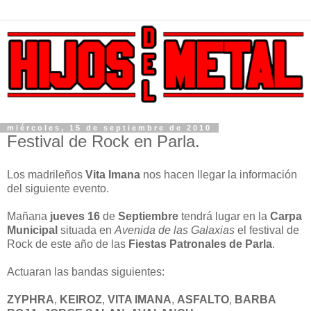
miércoles, 15 de septiembre de 2010
Festival de Rock en Parla.
Los madrileños
Vita Imana
nos hacen llegar la información
del siguiente evento.
Mañana
jueves 16
de
Septiembre
tendrá lugar en la
Carpa
Municipal
situada en
Avenida de las Galaxias
el festival de
Rock de este año de las
Fiestas Patronales de Parla
.
Actuaran las bandas siguientes:
ZYPHRA
,
KEIROZ
,
VITA IMANA
,
ASFALTO
,
BARBA