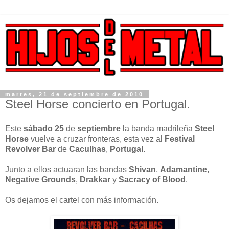
martes, 21 de septiembre de 2010
Steel Horse concierto en Portugal.
Este
sábado 25
de
septiembre
la banda madrileña
Steel
Horse
vuelve a cruzar fronteras, esta vez al
Festival
Revolver Bar
de
Caculhas
,
Portugal
.
Junto a ellos actuaran las bandas
Shivan
,
Adamantine
,
Negative Grounds
,
Drakkar
y
Sacracy of Blood
.
Os dejamos el cartel con más información.