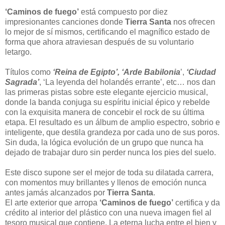
‘Caminos de fuego’
está compuesto por diez
impresionantes canciones donde
Tierra Santa
nos ofrecen
lo mejor de sí mismos, certificando el magnífico estado de
forma que ahora atraviesan después de su voluntario
letargo.
Títulos como
‘Reina de Egipto’, ‘Arde Babilonia
’,
‘Ciudad
Sagrada’
, ‘La leyenda del holandés errante’, etc… nos dan
las primeras pistas sobre este elegante ejercicio musical,
donde la banda conjuga su espíritu inicial épico y rebelde
con la exquisita manera de concebir el rock de su última
etapa. El resultado es un álbum de amplio espectro, sobrio e
inteligente, que destila grandeza por cada uno de sus poros.
Sin duda, la lógica evolución de un grupo que nunca ha
dejado de trabajar duro sin perder nunca los pies del suelo.
Este disco supone ser el mejor de toda su dilatada carrera,
con momentos muy brillantes y llenos de emoción nunca
antes jamás alcanzados por
Tierra Santa
.
El arte exterior que arropa
‘Caminos de fuego’
certifica y da
crédito al interior del plástico con una nueva imagen fiel al
tesoro musical que contiene. La eterna lucha entre el bien y