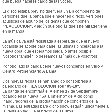
que pueda hacerse cargo de las voces.
El disco estaba previsto que fuera un
Ep
compuesto de
versiones que la banda suele hacer en directo, versiones
acústicas de alguno de los temas que componen
"rEVOLUCIÓN"
, y algún que otro ás que
The Mirage
tiene
en la manga.
La música ya está registrada a espera de que el nuevo
vocalista se acople para darle las últimas pinceladas a la
nueva obra, que esperamos salga lo antes posible.
Nosotros también lo deseamos así más que vosotros!
Por otro lado la banda tiene nuevos conciertos en
Vigo
y
Centro Petinenciario A Lama
!!
Dos nuevas fechas se han añadido por sorpresa al
calendario del
"rEVOLUCIÓN Tour 09-10".
La banda se encontrará el
Viernes 17
de
Septiembre
tocando en la nueva
"Sala Infierno"
de
Vigo
como
inauguradores de la programación de conciertos de la
misma. Las entradas para dicho show estarán únicamente a
la venta en taquilla al precio de
8 Euros
.