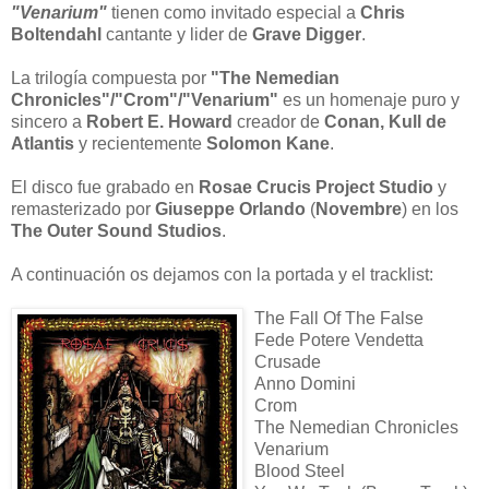
"Venarium"
tienen como invitado especial a
Chris
Boltendahl
cantante y lider de
Grave Digger
.
La trilogía compuesta por
"The Nemedian
Chronicles"/"Crom"/"Venarium"
es un homenaje puro y
sincero a
Robert E. Howard
creador de
Conan, Kull de
Atlantis
y recientemente
Solomon Kane
.
El disco fue grabado en
Rosae Crucis Project Studio
y
remasterizado por
Giuseppe Orlando
(
Novembre
) en los
The Outer Sound Studios
.
A continuación os dejamos con la portada y el tracklist:
The Fall Of The False
Fede Potere Vendetta
Crusade
Anno Domini
Crom
The Nemedian Chronicles
Venarium
Blood Steel