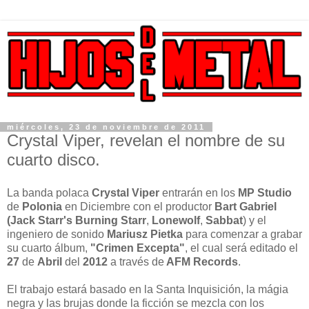
miércoles, 23 de noviembre de 2011
Crystal Viper, revelan el nombre de su
cuarto disco.
La banda polaca
Crystal Viper
entrarán en los
MP Studio
de
Polonia
en Diciembre con el productor
Bart Gabriel
(Jack Starr's Burning Starr
,
Lonewolf
,
Sabbat
) y el
ingeniero de sonido
Mariusz Pietka
para comenzar a grabar
su cuarto álbum,
"Crimen Excepta"
, el cual será editado el
27
de
Abril
del
2012
a través de
AFM Records
.
El trabajo estará basado en la Santa Inquisición, la mágia
negra y las brujas donde la ficción se mezcla con los