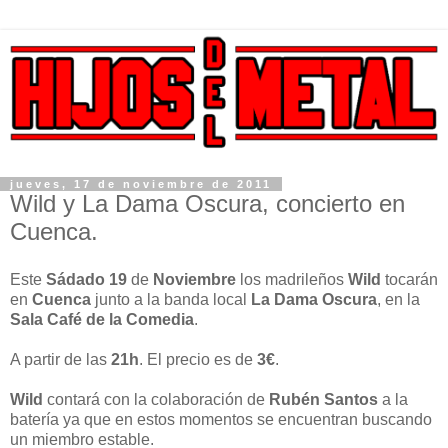
jueves, 17 de noviembre de 2011
Wild y La Dama Oscura, concierto en
Cuenca.
Este
Sádado 19
de
Noviembre
los madrileños
Wild
tocarán
en
Cuenca
junto a la banda local
La Dama Oscura
, en la
Sala Café de la Comedia
.
A partir de las
21h
. El precio es de
3€
.
Wild
contará con la colaboración de
Rubén Santos
a la
batería ya que en estos momentos se encuentran buscando
un miembro estable.