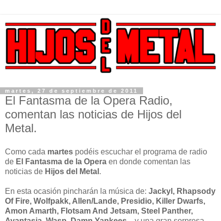
martes, 27 de septiembre de 2011
El Fantasma de la Opera Radio,
comentan las noticias de Hijos del
Metal.
Como cada
martes
podéis escuchar el programa de radio
de
El Fantasma de la Opera
en donde comentan las
noticias de
Hijos del Metal
.
En esta ocasión pincharán la música de:
Jackyl, Rhapsody
Of Fire, Wolfpakk, Allen/Lande, Presidio, Killer Dwarfs,
Amon Amarth, Flotsam And Jetsam, Steel Panther,
Avantasia, Wasp, Damn Yankees...
y una gran sorpresa