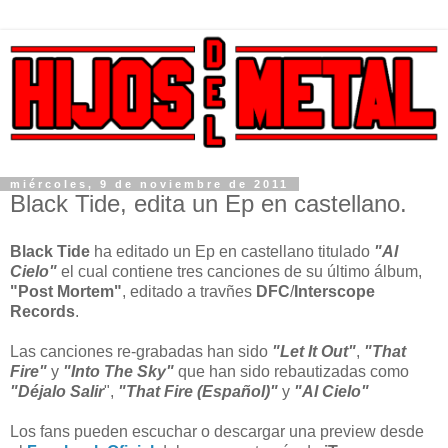
miércoles, 9 de noviembre de 2011
Black Tide, edita un Ep en castellano.
Black Tide
ha editado un Ep en castellano titulado
"Al
Cielo"
el cual contiene tres canciones de su último álbum,
"Post Mortem"
, editado a travñes
DFC
/
Interscope
Records
.
Las canciones re-grabadas han sido
"Let It Out"
,
"That
Fire"
y
"Into The Sky"
que han sido rebautizadas como
"Déjalo Salir
",
"That Fire (Español)"
y
"Al Cielo"
Los fans pueden escuchar o descargar una preview desde