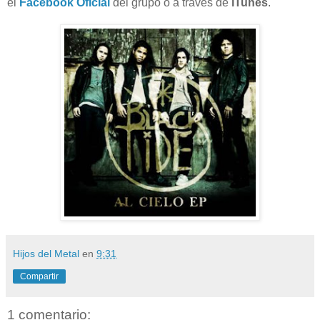
el
Facebook Oficial
del grupo o a través de
iTunes
.
Hijos del Metal
en
9:31
Compartir
1 comentario: