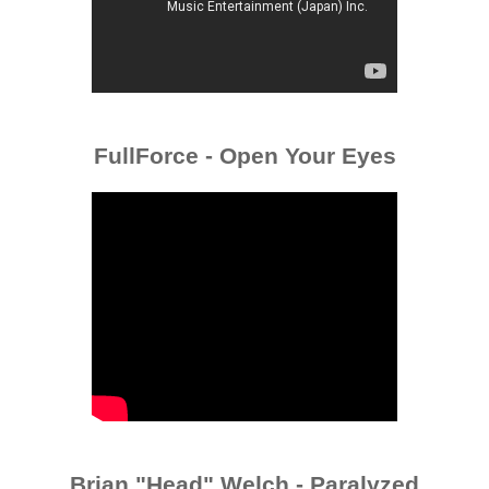
FullForce - Open Your Eyes
Brian "Head" Welch - Paralyzed