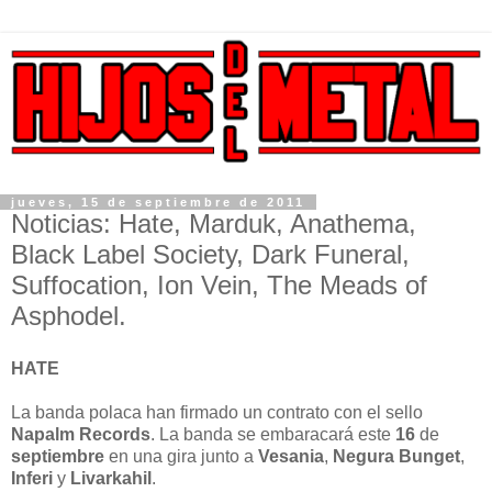
jueves, 15 de septiembre de 2011
Noticias: Hate, Marduk, Anathema,
Black Label Society, Dark Funeral,
Suffocation, Ion Vein, The Meads of
Asphodel.
HATE
La banda polaca han firmado un contrato con el sello
Napalm Records
. La banda se embaracará este
16
de
septiembre
en una gira junto a
Vesania
,
Negura Bunget
,
Inferi
y
Livarkahil
.