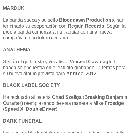
MARDUK
La banda sueca y su sello
Blooddawn Productions
, han
terminado su cooperación con
Regain
Records
. Según la
propia banda comenzarán a trabajar con una nueva
compañia en un futuro cercano.
ANATHEMA
Según el guitarrista y vocalista,
Vincent Cavanagh
, la
banda se encuentra en el estudio grabando 14 temas para
su nuevo álbum previsto para
Abril
del
2012
.
BLACK LABEL SOCIETY
Ha reclutado al batería
Chad Szeliga
(
Breaking Benjamin
,
Ourafter
) reemplazando de esta manera a
Mike Froedge
(
Speed X
,
DoubleDriver
).
DARK FUNERAL
Los suecos blackmetaleros se encuentran buscando sello