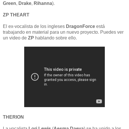
Green
,
Drake
,
Rihanna
).
ZP THEART
El ex-vocalista de los ingleses
DragonForce
está
trabajando en material para un nuevo proyecto. Puedes ver
un video de
ZP
hablando sobre ello.
THERION
La vocalista
Lori Lewis
(
Aesma Daeva
) se ha unido a los