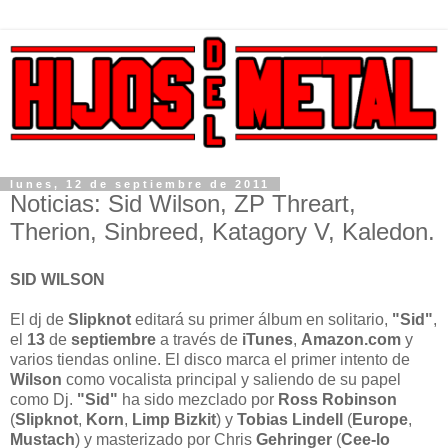
lunes, 12 de septiembre de 2011
Noticias: Sid Wilson, ZP Threart,
Therion, Sinbreed, Katagory V, Kaledon.
SID WILSON
El dj de
Slipknot
editará su primer álbum en solitario,
"Sid"
,
el
13
de
septiembre
a través de
iTunes
,
Amazon.com
y
varios tiendas online. El disco marca el primer intento de
Wilson
como vocalista principal y saliendo de su papel
como Dj.
"Sid"
ha sido mezclado por
Ross
Robinson
(
Slipknot
,
Korn
,
Limp Bizkit
) y
Tobias Lindell
(
Europe
,
Mustach
) y masterizado por Chris
Gehringer
(
Cee-lo