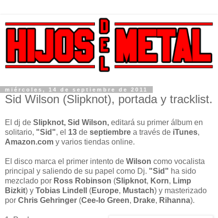
miércoles, 14 de septiembre de 2011
Sid Wilson (Slipknot), portada y tracklist.
El dj de
Slipknot, Sid Wilson,
editará su primer álbum en
solitario,
"Sid"
, el
13
de
septiembre
a través de
iTunes
,
Amazon.com
y varios tiendas online.
El disco marca el primer intento de
Wilson
como vocalista
principal y saliendo de su papel como Dj.
"Sid"
ha sido
mezclado por
Ross
Robinson
(
Slipknot
,
Korn
,
Limp
Bizkit
) y
Tobias Lindell
(
Europe
,
Mustach
) y masterizado
por
Chris
Gehringer
(
Cee-lo
Green
,
Drake
,
Rihanna
).