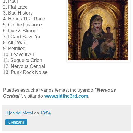
1. Paul
2. Flat Lace
3. Bad History
4. Hearts That Race
5. Go the Distance
6. Live & Strong
7. I Can't Save Ya
8. All I Want
9. Petrified
10. Leave it All
11. Segue to Orion
12. Nervous Central
13. Punk Rock Noise
Puedes escuchar varios temas, incluyendo
"Nervous
Central"
, visitando
www.sidthe3rd.com
.
Hijos del Metal
en
13:54
Compartir